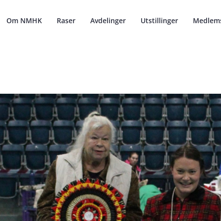
Om NMHK
Raser
Avdelinger
Utstillinger
Medlem