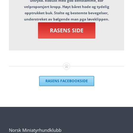
uttrykk. Robust med god benstamme, kor
velproporsjert kropp. Høyt båret hode og tydelig
opptrukket buk. Stolte og bestemte bevegelser,
understreket av bølgende man pga løveklippen.
RASENS SIDE
RASENS FACEBOOKSIDE
Norsk Miniatyrhundklubb