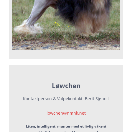
Løwchen
Kontaktperson & Valpekontakt: Berit Sjøholt
lowchen@nmhk.net
Liten, intelligent, munter med et livlig våkent