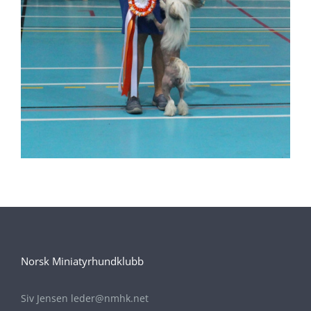
Norsk Miniatyrhundklubb
Siv Jensen leder@nmhk.net